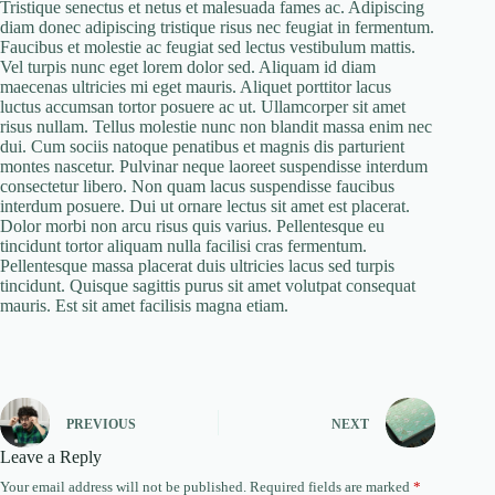
Tristique senectus et netus et malesuada fames ac. Adipiscing
diam donec adipiscing tristique risus nec feugiat in fermentum.
Faucibus et molestie ac feugiat sed lectus vestibulum mattis.
Vel turpis nunc eget lorem dolor sed. Aliquam id diam
maecenas ultricies mi eget mauris. Aliquet porttitor lacus
luctus accumsan tortor posuere ac ut. Ullamcorper sit amet
risus nullam. Tellus molestie nunc non blandit massa enim nec
dui. Cum sociis natoque penatibus et magnis dis parturient
montes nascetur. Pulvinar neque laoreet suspendisse interdum
consectetur libero. Non quam lacus suspendisse faucibus
interdum posuere. Dui ut ornare lectus sit amet est placerat.
Dolor morbi non arcu risus quis varius. Pellentesque eu
tincidunt tortor aliquam nulla facilisi cras fermentum.
Pellentesque massa placerat duis ultricies lacus sed turpis
tincidunt. Quisque sagittis purus sit amet volutpat consequat
mauris. Est sit amet facilisis magna etiam.
PREVIOUS
NEXT
Leave a Reply
Your email address will not be published.
Required fields are marked
*