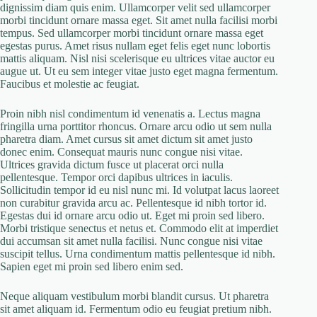
dignissim diam quis enim. Ullamcorper velit sed ullamcorper
morbi tincidunt ornare massa eget. Sit amet nulla facilisi morbi
tempus. Sed ullamcorper morbi tincidunt ornare massa eget
egestas purus. Amet risus nullam eget felis eget nunc lobortis
mattis aliquam. Nisl nisi scelerisque eu ultrices vitae auctor eu
augue ut. Ut eu sem integer vitae justo eget magna fermentum.
Faucibus et molestie ac feugiat.
Proin nibh nisl condimentum id venenatis a. Lectus magna
fringilla urna porttitor rhoncus. Ornare arcu odio ut sem nulla
pharetra diam. Amet cursus sit amet dictum sit amet justo
donec enim. Consequat mauris nunc congue nisi vitae.
Ultrices gravida dictum fusce ut placerat orci nulla
pellentesque. Tempor orci dapibus ultrices in iaculis.
Sollicitudin tempor id eu nisl nunc mi. Id volutpat lacus laoreet
non curabitur gravida arcu ac. Pellentesque id nibh tortor id.
Egestas dui id ornare arcu odio ut. Eget mi proin sed libero.
Morbi tristique senectus et netus et. Commodo elit at imperdiet
dui accumsan sit amet nulla facilisi. Nunc congue nisi vitae
suscipit tellus. Urna condimentum mattis pellentesque id nibh.
Sapien eget mi proin sed libero enim sed.
Neque aliquam vestibulum morbi blandit cursus. Ut pharetra
sit amet aliquam id. Fermentum odio eu feugiat pretium nibh.