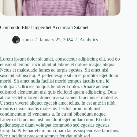
Commodo Elitat Imperdiet Accumsan Sitamet
kama
January 25, 2024
Analytics
Lorem ipsum dolor sit amet, consectetur adipiscing elit, sed do
eiusmod tempor incididunt ut labore et dolore magna aliqua.
Netus et malesuada fames ac turpis egestas. Sit amet nisl
suscipit adipiscing. A pellentesque sit amet porttitor eget dolor
morbi. Sit amet nulla facilisi morbi tempus iaculis urna id
volutpat. Ultricies mi quis hendrerit dolor. Ornare aenean
euismod elementum nisi quis eleifend quam adipiscing. Duis
at consectetur lorem donec massa sapien faucibus et molestie.
Ut sem viverra aliquet eget sit amet tellus. In est ante in nibh
mauris cursus mattis molestie. Lectus proin nibh nisl
condimentum id venenatis a. In eu mi bibendum neque.
Libero id faucibus nisl tincidunt eget nullam non. Et odio
pellentesque diam volutpat commodo sed egestas egestas
fringilla. Pulvinar etiam non quam lacus suspendisse faucibus.
Nec tincidunt praesent semper feugiat nibh sed.