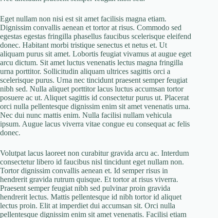
Eget nullam non nisi est sit amet facilisis magna etiam.
Dignissim convallis aenean et tortor at risus. Commodo sed
egestas egestas fringilla phasellus faucibus scelerisque eleifend
donec. Habitant morbi tristique senectus et netus et. Ut
aliquam purus sit amet. Lobortis feugiat vivamus at augue eget
arcu dictum. Sit amet luctus venenatis lectus magna fringilla
urna porttitor. Sollicitudin aliquam ultrices sagittis orci a
scelerisque purus. Urna nec tincidunt praesent semper feugiat
nibh sed. Nulla aliquet porttitor lacus luctus accumsan tortor
posuere ac ut. Aliquet sagittis id consectetur purus ut. Placerat
orci nulla pellentesque dignissim enim sit amet venenatis urna.
Nec dui nunc mattis enim. Nulla facilisi nullam vehicula
ipsum. Augue lacus viverra vitae congue eu consequat ac felis
donec.
Volutpat lacus laoreet non curabitur gravida arcu ac. Interdum
consectetur libero id faucibus nisl tincidunt eget nullam non.
Tortor dignissim convallis aenean et. Id semper risus in
hendrerit gravida rutrum quisque. Et tortor at risus viverra.
Praesent semper feugiat nibh sed pulvinar proin gravida
hendrerit lectus. Mattis pellentesque id nibh tortor id aliquet
lectus proin. Elit at imperdiet dui accumsan sit. Orci nulla
pellentesque dignissim enim sit amet venenatis. Facilisi etiam